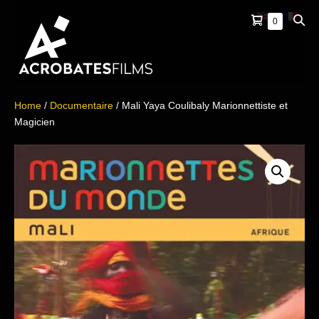
Skip
Shopping
Sear
Items
0
to
in
Cart
Togg
content
Cart
Home
/
Documentaire
/ Mali Yaya Coulibaly Marionnettiste et
Magicien