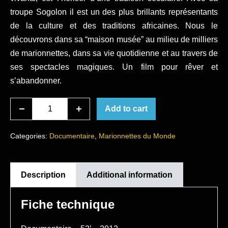
troupe Sogolon il est un des plus brillants représentants
de la culture et des traditions africaines. Nous le
découvrons dans sa “maison musée” au milieu de milliers
de marionnettes, dans sa vie quotidienne et au travers de
ses spectacles magiques. Un film pour rêver et
s’abandonner.
Mali
Add to cart
Decrease
Increase
Yaya
quantity
quantity
Coulibaly
Categories:
Documentaire
,
Marionnettes du Monde
Marionnettiste
et
Magicien
Description
Additional information
quantity
Fiche technique