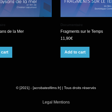
ire
Documentaire
ans de la Mer
Fragments sur le Temps
11,90
€
 cart
Add to cart
© [2021] - [acrobatesfilms.fr] | Tous droits réservés
Legal Mentions