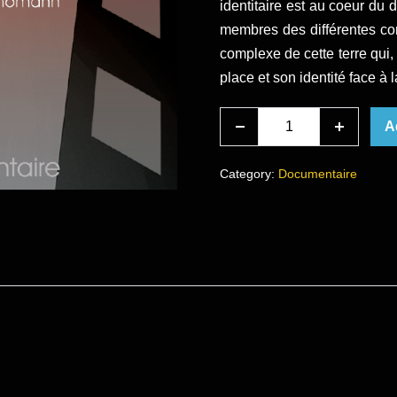
identitaire est au coeur du d
membres des différentes comm
complexe de cette terre qui
place et son identité face à
Taïwan
A
Decrease
Increase
Portraits
quantity
quantity
Choisis
Category:
Documentaire
quantity