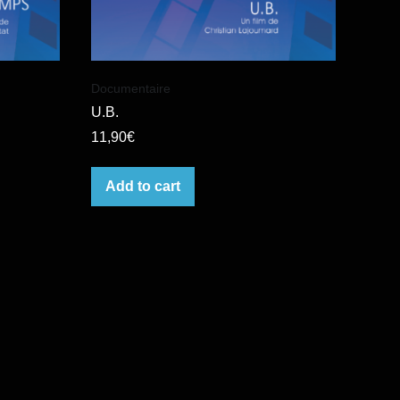
Documentaire
U.B.
11,90
€
Add to cart